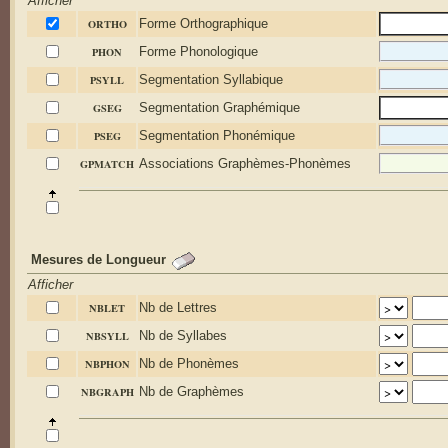
Afficher
ORTHO
Forme Orthographique
PHON
Forme Phonologique
PSYLL
Segmentation Syllabique
GSEG
Segmentation Graphémique
PSEG
Segmentation Phonémique
GPMATCH
Associations Graphèmes-Phonèmes
Mesures de Longueur
Afficher
NBLET
Nb de Lettres
NBSYLL
Nb de Syllabes
NBPHON
Nb de Phonèmes
NBGRAPH
Nb de Graphèmes